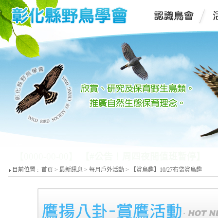
【0000-00-00】
【重要通知】五月自然健行趣-鳶
目前位置 :
首頁
>
最新訊息
>
每月戶外活動
> 【賞鳥趣】10/27布袋賞鳥趣