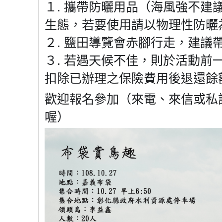
１. 攜帶防曬用品（海風強不建
生態，若要使用請以物理性防曬
２. 鹽田導覽會赤腳行走，建議
３. 若遇天候不佳，則於活動前
扣除已辦理之保險費用後退還餘
歡迎報名參加（來電、來信或私
喔）