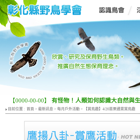
【0000-00-00】
有怪物！人類如何認識大自然與
目前位置 :
首頁
>
最新訊息
>
每月戶外活動
> 【賞鳥趣】4/20苗栗通霄賞鳥趣