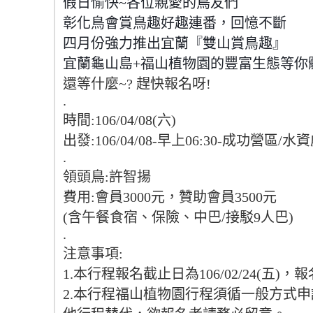
假日愉快~各位親愛的鳥友們
彰化鳥會賞鳥趣好趣連番，回憶不斷
四月份強力推出宜蘭『雙山賞鳥趣』
宜蘭龜山島+福山植物園的豐富生態等你
還等什麼~? 趕快報名呀!
.
時間:106/04/08(六)
出發:106/04/08-早上06:30-成功營區/
.
領頭鳥:許智揚
費用:會員3000元，贊助會員3500元
(含午餐食宿、保險、中巴/接駁9人巴)
.
注意事項:
1.本行程報名截止日為106/02/24(五)
2.本行程福山植物園行程須循一般方式