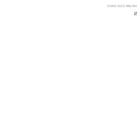
©1992-2023
Wild Bi