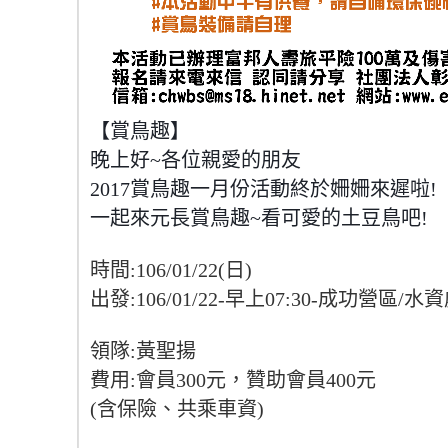
【賞鳥趣】
晚上好~各位親愛的朋友
2017賞鳥趣一月份活動終於姍姍來遲啦!
一起來元長賞鳥趣~看可愛的土豆鳥吧!
時間:106/01/22(日)
出發:106/01/22-早上07:30-成功營區/
領隊:黃聖揚
費用:會員300元，贊助會員400元
(含保險、共乘車資)