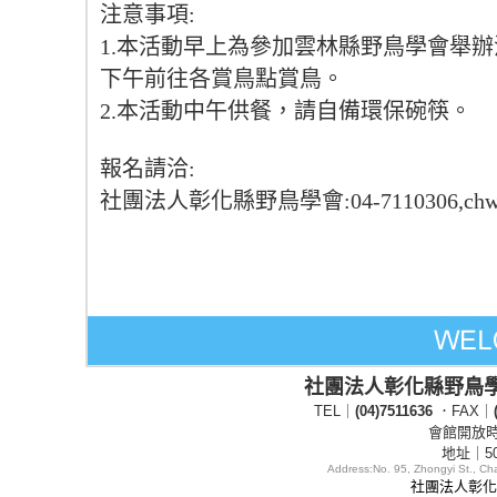
注意事項:
1.本活動早上為參加雲林縣野鳥學會舉
下午前往各賞鳥點賞鳥。
2.本活動中午供餐，請自備環保碗筷。
報名請洽:
社團法人彰化縣野鳥學會:04-7110306,chwbs@
社團法人彰化縣野鳥
TEL｜
(04)7511636
．FAX｜
會館開放時間
地址｜5
Address:
No. 95, Zhongyi St., C
社團法人彰化縣