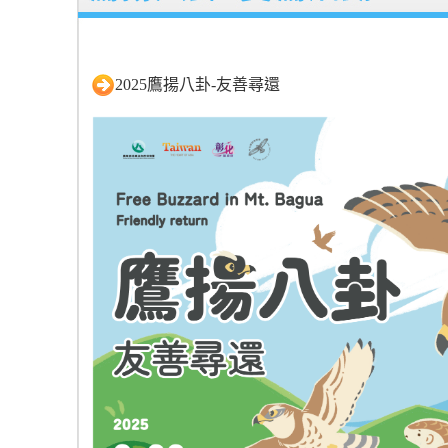
2025鷹揚八卦-友善尋還