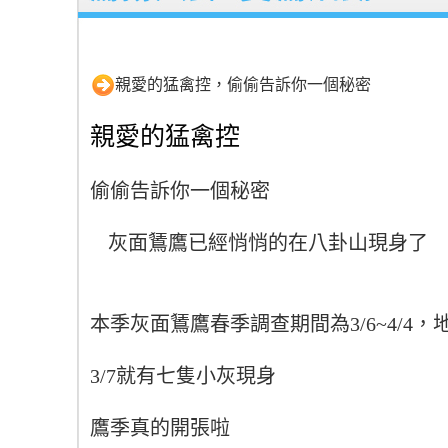
親愛的猛禽控，偷偷告訴你一個秘密
親愛的猛禽控
偷偷告訴你一個秘密
灰面鵟鷹已經悄悄的在八卦山現身了
本季灰面鵟鷹春季調查期間為3/6~4/4
3/7就有七隻小灰現身
鷹季真的開張啦