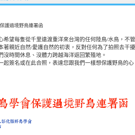
保護過境野鳥連署函
心希望每隻從千里遠渡重洋來台灣的任何陸鳥/水鳥，不
本著親近自然/愛護自然的初衷，反對任何為了拍照去干擾
們沒時間休息、沒體力跨越海洋返回繁殖地。
一起簽名或在此合照，表達您跟我們一樣想保護野鳥的心