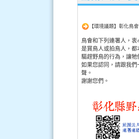
【環境議題】彰化鳥會
鳥會和下列連署人，衷
是賞鳥人或拍鳥人，都
驅趕野鳥的行為，讓牠
如果您認同，請跟我們
聲。
謝謝您們。