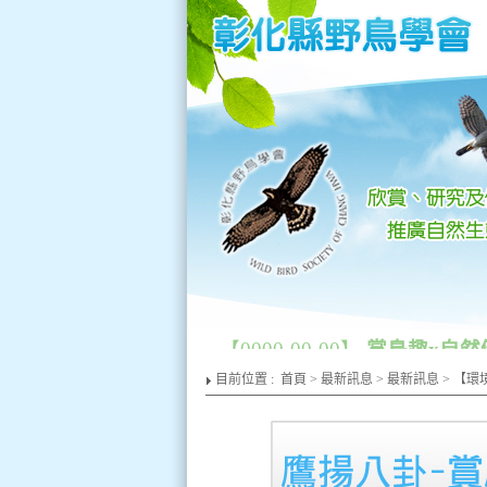
【0000-00-00】
賞鳥趣x自然
目前位置 :
首頁
>
最新訊息
>
最新訊息
> 【