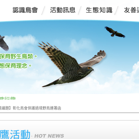
健行趣
環境議題】彰化鳥會保護過境野鳥連署函